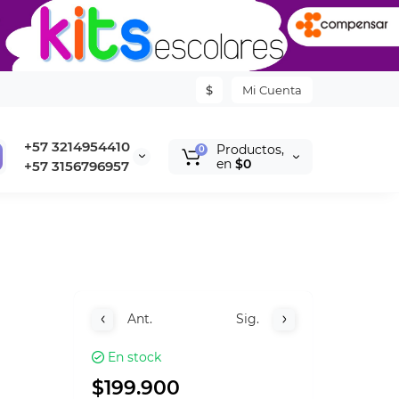
$
Mi Cuenta
+57 3214954410
Productos,
0
en
$0
+57 3156796957
Ant.
Sig.
En stock
$199.900