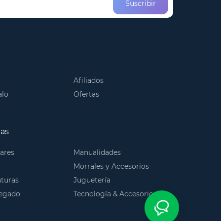
Suscribir
Afiliados
alo
Ofertas
ias
lares
Manualidades
Morrales y Accesorios
nturas
Juguetería
Pegado
Tecnología & Accesorios