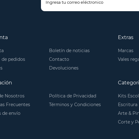
nta
Extras
ta
Boletín de noticias
Marcas
l de pedidos
Contacto
Vales reg
os
Devoluciones
ación
Categor
de Nosotros
Política de Privacidad
Kits Esco
as Frecuentes
Términos y Condiciones
Escritura
 de envío
Arte & Pi
Corte y 