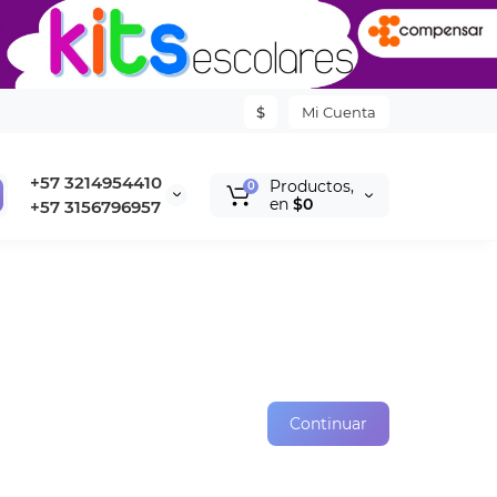
$
Mi Cuenta
+57 3214954410
Productos,
0
en
$0
+57 3156796957
Continuar