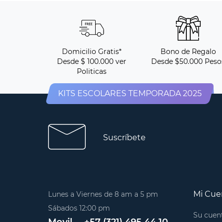
Domicilio Gratis*
Bono de Regalo
Desde $ 100.000 ver
Desde $50.000 Peso
Politicas
KITS ESCOLARES TEMPORADA 2025
Suscríbete
Mi Cue
Lunes a Viernes de 8 am a 5 pm
Sábados 12:00 pm
Su cuen