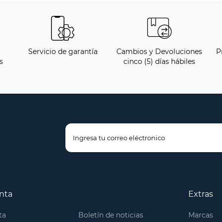
Servicio de garantía
Cambios y Devoluciones
P
s
cinco (5) días hábiles
nta
Extras
ta
Boletín de noticias
Marcas