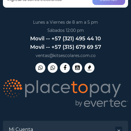
Lunes a Viernes de 8 am a 5 pm
Sábados 12:00 pm
Movil -- +57 (321) 495 44 10
Movil -- +57 (315) 679 69 57
ventas@kitsescolares.com.co
Mi Cuenta